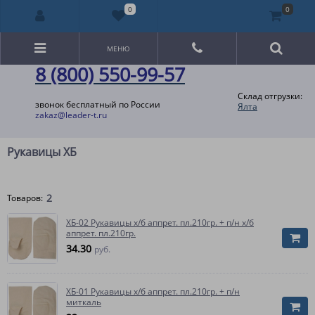
0
0
МЕНЮ
8 (800) 550-99-57
Склад отгрузки:
звонок бесплатный по России
Ялта
zakaz@leader-t.ru
Рукавицы ХБ
2
Товаров:
ХБ-02 Рукавицы х/б аппрет. пл.210гр. + п/н х/б
аппрет. пл.210гр.
34.30
руб.
ХБ-01 Рукавицы х/б аппрет. пл.210гр. + п/н
миткаль