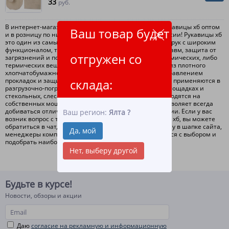
33
руб.
В интернет-магазине ЛидерТекс вы можете купить рукавицы хб оптом
Ваш товар будет
и в розницу по низким ценам с доставкой по всей России! Рукавицы хб
это один из самых универсальных вариантов защиты рук с широким
функционалом, таким как защита рук от получения травм, защита от
отгружен со
загрязнений и получения ожогов путем попадания химических, либо
термических веществ. Рукавицы хб изготавливаются из плотного
хлопчатобумажного материала с дополнительным добавлением
прокладок и защитных покрытий. Рукавицы хб широко применяются в
склада:
разгрузочно-погрузочных работах, на строительных площадках и
стекольных, слесарных цехах. Все рукавицы хб производятся на
собственных мощностях компании ЛидерТекс, что позволяет всегда
добиваться отличного качества выпускаемой продукции. Если у вас
Ваш регион:
Ялта
?
возник вопрос с тем как выбрать или купить рукавицы хб, вы можете
обратиться в чат, либо по номеру телефона указанному в шапке сайта,
Да, мой
менеджеры компании ЛидерТекс, помогут определиться с выбором и
подобрать наиболее подходящий вариант!
Нет, выберу другой
Будьте в курсе!
Новости, обзоры и акции
Даю
согласие на рекламную и информационную