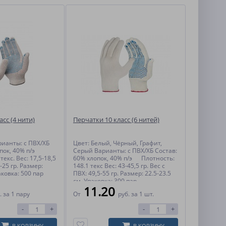
сс (4 нити)
Перчатки 10 класс (6 нитей)
рианты: с ПВХ/ХБ
Цвет: Белый, Чёрный, Графит,
пок, 40% п/э
Серый Варианты: с ПВХ/ХБ Состав:
текс. Вес: 17,5-18,5
60% хлопок, 40% п/э Плотность:
4-25 гр. Размер:
148.1 текс Вес: 43-45,5 гр. Вес с
аковка: 500 пар
ПВХ: 49,5-55 гр. Размер: 22.5-23.5
см. Упаковка: 300 пар
11.20
.
за 1 пару
От
руб.
за 1 шт.
-
+
-
+
В КОРЗИНУ
В КОРЗИНУ