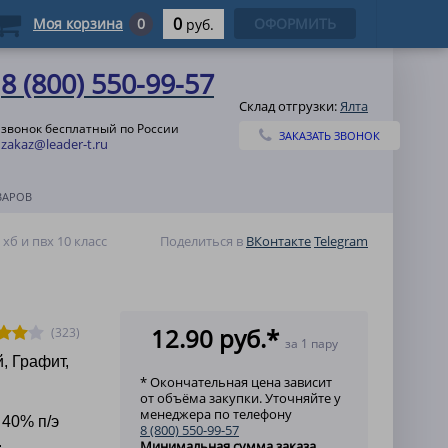
0
Моя корзина
0
ОФОРМИТЬ
руб.
8 (800) 550-99-57
Склад отгрузки:
Ялта
звонок бесплатный по России
ЗАКАЗАТЬ ЗВОНОК
zakaz@leader-t.ru
ВАРОВ
хб и пвх 10 класс
Поделиться в
ВКонтакте
Telegram
12.90 руб.*
(323)
за 1 пару
, Графит,
* Окончательная цена зависит
от объёма закупки. Уточняйте у
менеджера по телефону
, 40% п/э
8 (800) 550-99-57
.
Минимальная сумма заказа