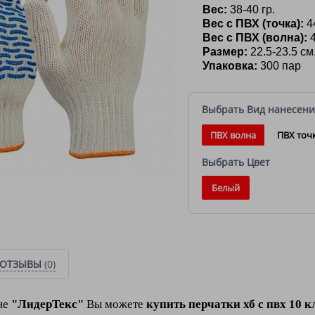
Вес
:
38-40 гр.
Вес с ПВХ (точка):
44
Вес с ПВХ (волна):
4
Размер:
22.5-23.5 см
Упаковка:
300 
Выбрать Вид нанесени
ПВХ волна
ПВХ точ
Выбрать Цвет
Белый
ОТЗЫВЫ
(0)
не
"ЛидерТекс"
Вы можете
к
упить перчатки хб с пвх 10 к