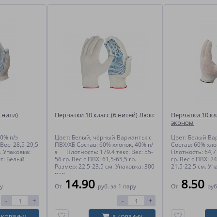
 нити)
Перчатки 10 класс (6 нитей) Люкс
Перчатки 10 кла
эконом
 40% п/э
Цвет: Белый, чёрный Варианты: с
Цвет: Белый Ва
Вес: 28,5-29,5
ПВХ/ХБ Состав: 60% хлопок, 40% п/
Состав: 60% хло
. Упаковка:
э Плотность: 179.4 текс. Вес: 55-
Плотность: 64,7 
 Белый
56 гр. Вес с ПВХ: 61,5-65,5 гр.
гр. Вес с ПВХ: 2
Размер: 22.5-23.5 см. Упаковка: 300
21.5-22.5 см. Уп
пар
14.90
8.50
ру
От
руб.
за 1 пару
От
руб
-
+
-
+
 КОРЗИНУ
В КОРЗИНУ