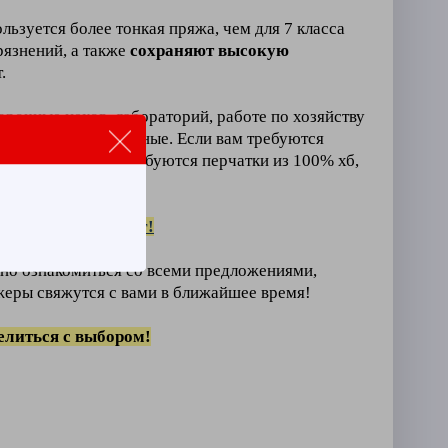
ьзуется более тонкая пряжа, чем для 7 класса
рязнений, а также
сохраняют высокую
.
рочные цехов, лабораторий, работе по хозяйству
о прочные, эластичные. Если вам требуются
одства), то вам требуются перчатки из 100% хб,
о перейти в
каталог!
чно ознакомиться со всеми предложениями,
жеры свяжутся с вами в ближайшее время!
елиться с выбором!