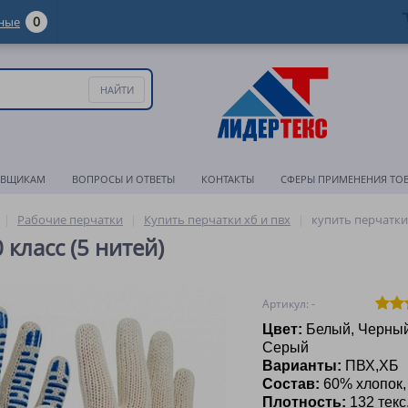
0
ные
АВЩИКАМ
ВОПРОСЫ И ОТВЕТЫ
КОНТАКТЫ
СФЕРЫ ПРИМЕНЕНИЯ ТО
Рабочие перчатки
Купить перчатки хб и пвх
купить перчатки 
 класс (5 нитей)
Артикул: -
Цвет:
Белый, Черный
Серый
Варианты:
ПВХ,ХБ
Состав
:
60% хлопок
Плотность:
132 текс