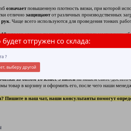
 хб
означает
повышенную плотность вязки, при которой испол
атки отлично
защищают
от различных производственных заг
 рук
. Чаще всего используются для проведения тонких работ
10 класса
отлично подходят для ремонтных мастерских, сбо
 будет отгружен со склада:
хб оптимальны для работы с сухими предметами, они умеренн
к
и
для работы с горячими материалами (стеклодувные произв
вится и не оставляет следов на горячем стекле!
та
?
стальным ассортиментом компании
"ЛидерТекс"
достаточн
ет, выберу другой
рчатки хб
оптом
10 класс 5 нитей
на нашем сайте-достато
мы товар в корзину и оформить его, после чего наши менед
? Пишите в наш чат, наши консультанты помогут опред
ы