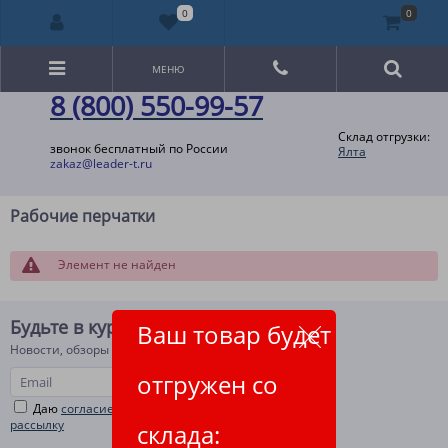
0
0
МЕНЮ
8 (800) 550-99-57
Склад отгрузки:
звонок бесплатный по России
Ялта
zakaz@leader-t.ru
Рабочие перчатки
Элемент не найден
Будьте в курсе!
Ваш товар будет
Новости, обзоры и акции
отгружен со
Даю
согласие на рекламную и информационную
рассылку
склада: