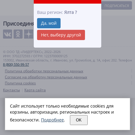
ПОДПИСАТЬСЯ
Ваш регион:
Ялта
?
Присоединяйтесь
Да, мой
Нет, выберу другой
© ООО ТД «ЛИДЕРТЕКС», 2022–2026
ИНН: 3702272593 / ОГРН: 1223700009125
153002, Ивановская область, г. Иваново, ул. Громобоя, д. 1А, офис 202. Телефон
8 (800) 550-99-57
Политика обработки персональных данных
Согласие на обработку персональных данных
Политика cookies
Контакты
Карта сайта
Сайт использует только необходимые cookies для
корзины, авторизации, региональных настроек и
безопасности.
Подробнее
.
OK