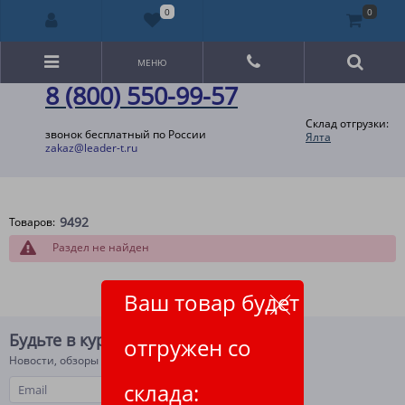
0
0
МЕНЮ
8 (800) 550-99-57
Склад отгрузки:
звонок бесплатный по России
Ялта
zakaz@leader-t.ru
9492
Товаров:
Раздел не найден
Ваш товар будет
Будьте в курсе!
отгружен со
Новости, обзоры и акции
склада: