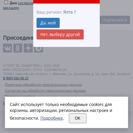
Даю
согласие на рекламную и информационную
рассылку
Ваш регион:
Ялта
?
ПОДПИСАТЬСЯ
Да, мой
Нет, выберу другой
Присоединяйтесь
© ООО ТД «ЛИДЕРТЕКС», 2022–2026
ИНН: 3702272593 / ОГРН: 1223700009125
153002, Ивановская область, г. Иваново, ул. Громобоя, д. 1А, офис 202. Телефон
8 (800) 550-99-57
Политика обработки персональных данных
Согласие на обработку персональных данных
Политика cookies
Контакты
Карта сайта
Сайт использует только необходимые cookies для
корзины, авторизации, региональных настроек и
безопасности.
Подробнее
.
OK