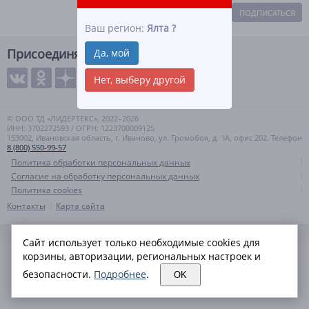
ПОДПИСАТЬСЯ
Ваш регион:
Ялта
?
Присоединяйтесь
Да, мой
Нет, выберу другой
© ООО ТД «ЛИДЕРТЕКС», 2022–2026
ИНН: 3702272593 / ОГРН: 1223700009125
153002, Ивановская область, г. Иваново, ул. Громобоя, д. 1А, офис 202. Телефон
8 (800) 550-99-57
Политика обработки персональных данных
Согласие на обработку персональных данных
Политика cookies
Контакты
Карта сайта
Сайт использует только необходимые cookies для
корзины, авторизации, региональных настроек и
безопасности.
Подробнее
.
OK