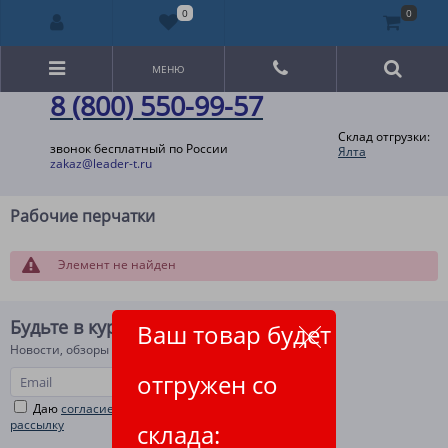
0
0
МЕНЮ
8 (800) 550-99-57
Склад отгрузки:
звонок бесплатный по России
Ялта
zakaz@leader-t.ru
Рабочие перчатки
Элемент не найден
Будьте в курсе!
Ваш товар будет
Новости, обзоры и акции
отгружен со
Даю
согласие на рекламную и информационную
рассылку
склада: