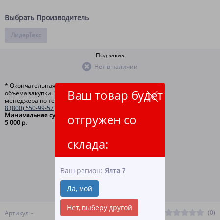
Выбрать Производитель
ЛидерТекс
Под заказ
Нет в наличии
* Окончательная цена зависит от
Ваш товар будет
объёма закупки. Уточняйте у
менеджера по телефону
8 (800) 550-99-57
Минимальная сумма заказа
отгружен со
5 000 р.
склада:
ЗАКАЗАТЬ ТОВАР
Ваш регион:
Ялта
?
ВСЕ СПОСОБЫ ОПЛАТЫ
Да, мой
ПОДРОБНЕЕ О ДОСТАВКЕ
Нет, выберу другой
(0)
Артикул: -