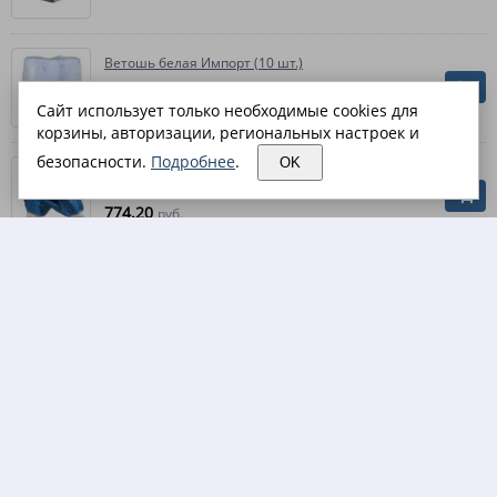
Ветошь белая Импорт (10 шт.)
201.30
руб.
Сайт использует только необходимые cookies для
корзины, авторизации, региональных настроек и
безопасности.
Подробнее
.
OK
Перчатки МБС, КЩС, полное нитриловое
покрытие (10 пар)
774.20
руб.
Перчатки МБС, КЩС, полное нитриловое
покрытие крага (10 пар)
797.70
руб.
Перчатки нейлоновые с микроточечным
покрытием (10 пар)
189.50
руб.