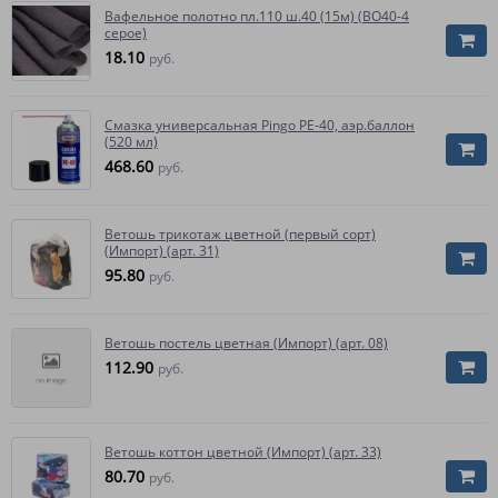
Вафельное полотно пл.110 ш.40 (15м) (ВО40-4
серое)
18.10
руб.
Смазка универсальная Pingo РЕ-40, аэр.баллон
(520 мл)
468.60
руб.
Ветошь трикотаж цветной (первый сорт)
(Импорт) (арт. 31)
95.80
руб.
Ветошь постель цветная (Импорт) (арт. 08)
112.90
руб.
Ветошь коттон цветной (Импорт) (арт. 33)
80.70
руб.