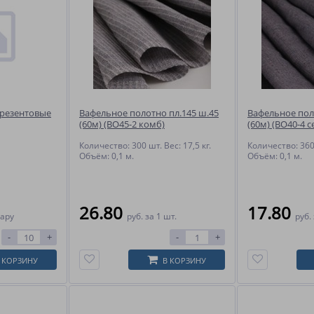
брезентовые
Вафельное полотно пл.145 ш.45
Вафельное пол
(60м) (ВО45-2 комб)
(60м) (ВО40-4 с
Количество: 300 шт. Вес: 17,5 кг.
Количество: 360 
Объём: 0,1 м.
Объём: 0,1 м.
26.80
17.80
пару
руб.
за 1 шт.
руб.
-
+
-
+
 КОРЗИНУ
В КОРЗИНУ