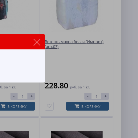
цветная (Импорт)
Ветошь махра белая (Импорт)
(арт.03)
228.80
б.
за 1 кг.
руб.
за 1 кг.
-
+
-
+
В КОРЗИНУ
В КОРЗИНУ