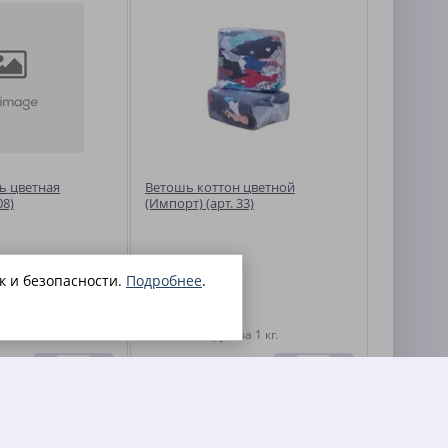
ь цветная
Ветошь коттон цветной
08)
(Импорт) (арт. 33)
к и безопасности.
Подробнее
.
80.70
б.
за 1 кг.
руб.
за 1 кг.
-
+
-
+
В КОРЗИНУ
В КОРЗИНУ