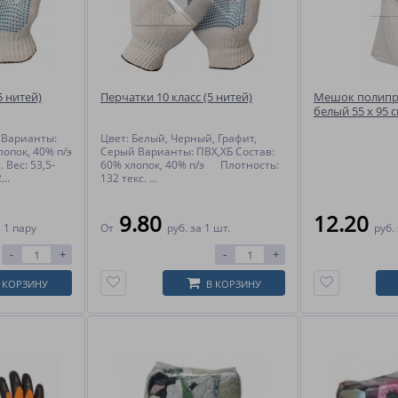
5 нитей)
Перчатки 10 класс (5 нитей)
Мешок полип
белый 55 x 95 с
 Варианты:
Цвет: Белый, Черный, Графит,
лопок, 40% п/э
Серый Варианты: ПВХ,ХБ Состав:
 Вес: 53,5-
60% хлопок, 40% п/э Плотность:
...
132 текс. ...
9.80
12.20
 1 пару
От
руб.
за 1 шт.
руб.
-
+
-
+
 КОРЗИНУ
В КОРЗИНУ