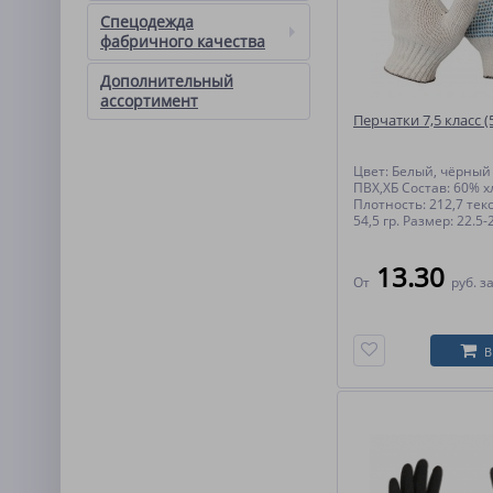
Спецодежда
фабричного качества
Дополнительный
ассортимент
Перчатки 7,5 класс (
Цвет: Белый, чёрный
ПВХ,ХБ Состав: 60% х
Плотность: 212,7 текс.
54,5 гр. Размер: 22.5-2
13.30
От
руб.
за
В