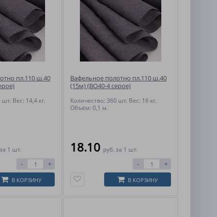
отно пл.110 ш.40
Вафельное полотно пл.110 ш.40
ерое)
(15м) (ВО40-4 серое)
шт. Вес: 14,4 кг.
Количество: 360 шт. Вес: 16 кг.
Объём: 0,1 м.
18.10
за 1 шт.
руб.
за 1 шт.
-
+
-
+
В КОРЗИНУ
В КОРЗИНУ