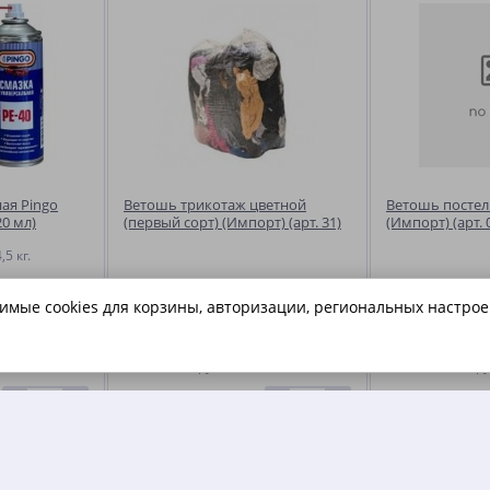
ая Pingo
Ветошь трикотаж цветной
Ветошь постел
20 мл)
(первый сорт) (Импорт) (арт. 31)
(Импорт) (арт. 
,5 кг.
димые cookies для корзины, авторизации, региональных настрое
95.80
112.90
1 шт.
руб.
за 1 кг.
ру
-
+
-
+
 КОРЗИНУ
В КОРЗИНУ