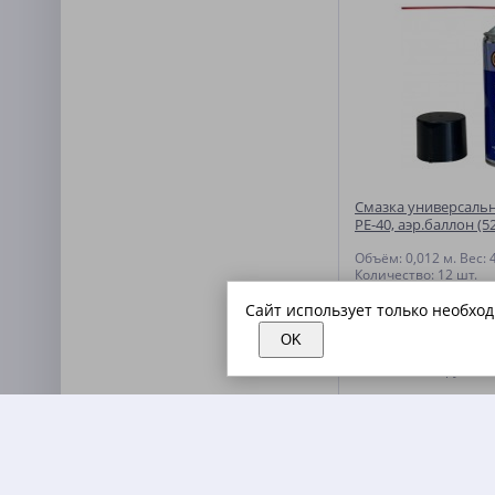
Смазка универсальн
РЕ-40, аэр.баллон (5
Объём: 0,012 м. Вес: 4
Количество: 12 шт.
Сайт использует только необхо
OK
468.60
руб.
за 
В