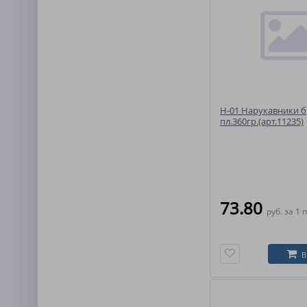
Н-01 Нарукавники 
пл.360гр.(арт.11235)
73.80
руб.
за 1 
В