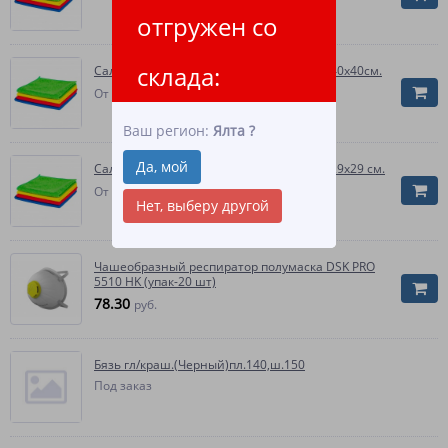
отгружен со
склада:
Салфетка из микрофибры пл.200 гр/м2, 40х40см.
1 688.60
От
руб.
Ваш регион:
Ялта
?
Да, мой
Салфетка из микрофибры пл.200 гр/м2, 29х29 см.
812.60
От
руб.
Нет, выберу другой
Чашеобразный респиратор полумаска DSK PRO
5510 НK (упак-20 шт)
78.30
руб.
Бязь гл/краш.(Черный)пл.140,ш.150
Под заказ