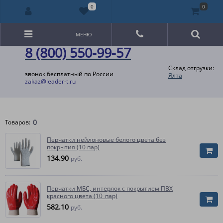
0
0
МЕНЮ
8 (800) 550-99-57
Склад отгрузки:
звонок бесплатный по России
Ялта
zakaz@leader-t.ru
0
Товаров:
Перчатки нейлоновые белого цвета без
покрытия (10 пар)
134.90
руб.
Перчатки МБС, интерлок с покрытием ПВХ
красного цвета (10_пар)
582.10
руб.