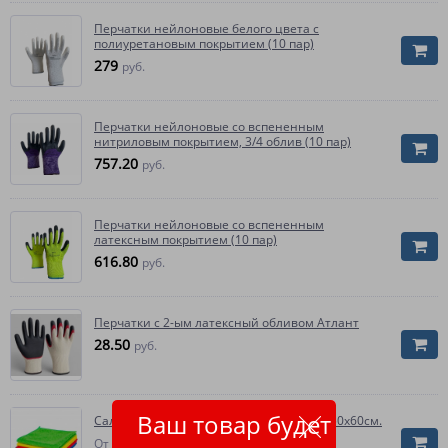
Перчатки нейлоновые белого цвета с
полиуретановым покрытием (10 пар)
279
руб.
Перчатки нейлоновые со вспененным
нитриловым покрытием, 3/4 облив (10 пар)
757.20
руб.
Перчатки нейлоновые со вспененным
латексным покрытием (10 пар)
616.80
руб.
Перчатки с 2-ым латексный обливом Атлант
28.50
руб.
Ваш товар будет
Салфетка из микрофибры пл.200 гр/м2, 50х60см.
3 389.90
От
руб.